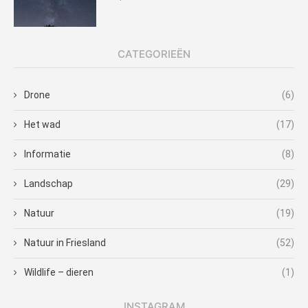
CATEGORIEËN
Drone
(6)
Het wad
(17)
Informatie
(8)
Landschap
(29)
Natuur
(19)
Natuur in Friesland
(52)
Wildlife – dieren
(1)
INSTAGRAM