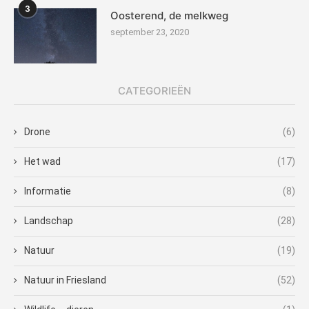
3
Oosterend, de melkweg
september 23, 2020
CATEGORIEËN
Drone
(6)
Het wad
(17)
Informatie
(8)
Landschap
(28)
Natuur
(19)
Natuur in Friesland
(52)